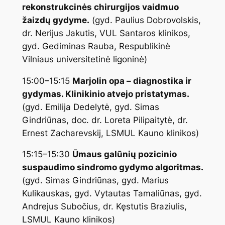
rekonstrukcinės chirurgijos vaidmuo
žaizdų gydyme.
(gyd. Paulius Dobrovolskis,
dr. Nerijus Jakutis, VUL Santaros klinikos,
gyd. Gediminas Rauba, Respublikinė
Vilniaus universitetinė ligoninė)
15:00–15:15
Marjolin opa – diagnostika ir
gydymas. Klinikinio atvejo pristatymas.
(gyd. Emilija Dedelytė, gyd. Simas
Gindriūnas, doc. dr. Loreta Pilipaitytė, dr.
Ernest Zacharevskij, LSMUL Kauno klinikos)
15:15–15:30
Ūmaus galūnių pozicinio
suspaudimo sindromo gydymo algoritmas.
(gyd. Simas Gindriūnas, gyd. Marius
Kulikauskas, gyd. Vytautas Tamaliūnas, gyd.
Andrejus Subočius, dr. Kęstutis Braziulis,
LSMUL Kauno klinikos)