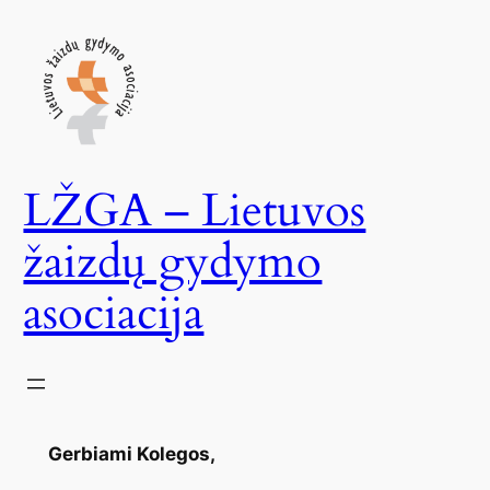
Skip
to
content
LŽGA – Lietuvos
žaizdų gydymo
asociacija
Gerbiami Kolegos,