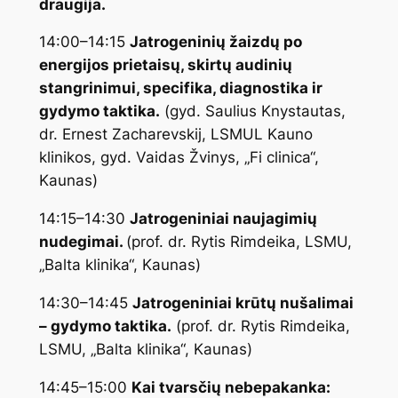
draugija.
14:00–14:15
Jatrogeninių žaizdų po
energijos prietaisų, skirtų audinių
stangrinimui, specifika, diagnostika ir
gydymo taktika.
(gyd. Saulius Knystautas,
dr. Ernest Zacharevskij, LSMUL Kauno
klinikos, gyd. Vaidas Žvinys, „Fi clinica“,
Kaunas)
14:15–14:30
Jatrogeniniai naujagimių
nudegimai.
(prof. dr. Rytis Rimdeika, LSMU,
„Balta klinika“, Kaunas)
14:30–14:45
Jatrogeniniai krūtų nušalimai
– gydymo taktika.
(prof. dr. Rytis Rimdeika,
LSMU, „Balta klinika“, Kaunas)
14:45–15:00
Kai tvarsčių nebepakanka: