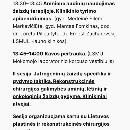
13:30–13:45
Amniono audinių naudojimas
žaizdų terapijoje
. Klinikinio tyrimo
apibendrinimas.
(gyd. Medeinė Šilenė
Markevičiūtė, gyd. Mantas Fomkinas, doc.
dr. Loreta Pilipaitytė, dr. Ernest Zacharevskij,
LSMUL Kauno klinikos)
13:45–14:00
Kavos pertrauka.
(LSMU
Mokomojo laboratorinio korpuso vestibiulis)
II sesija. Jatrogeninių žaizdų specifika ir
gydymo taktika. Rekonstrukcinės
chirurgijos galimybės ūminių, lėtinių ir
onkologinių žaizdų gydyme. Klinikiniai
atvejai.
Sesija organizuojama kartu su Lietuvos
plastinės ir rekonstrukcinės chirurgijos