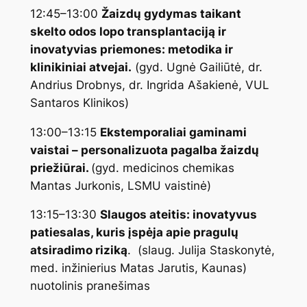
12:45–13:00
Žaizdų gydymas taikant
skelto odos lopo transplantaciją ir
inovatyvias priemones: metodika ir
klinikiniai atvejai.
(gyd. Ugnė Gailiūtė, dr.
Andrius Drobnys, dr. Ingrida Ašakienė, VUL
Santaros Klinikos)
13:00–13:15
Ekstemporaliai gaminami
vaistai – personalizuota pagalba žaizdų
priežiūrai.
(gyd. medicinos chemikas
Mantas Jurkonis, LSMU vaistinė)
13:15–13:30
Slaugos ateitis: inovatyvus
patiesalas, kuris įspėja apie pragulų
atsiradimo riziką
. (slaug. Julija Staskonytė,
med. inžinierius Matas Jarutis, Kaunas)
nuotolinis pranešimas