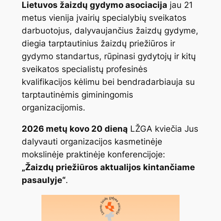
Lietuvos žaizdų gydymo asociacija
jau 21
metus vienija įvairių specialybių sveikatos
darbuotojus, dalyvaujančius žaizdų gydyme,
diegia tarptautinius žaizdų priežiūros ir
gydymo standartus, rūpinasi gydytojų ir kitų
sveikatos specialistų profesinės
kvalifikacijos kėlimu bei bendradarbiauja su
tarptautinėmis giminingomis
organizacijomis.
2026 metų kovo 20 dieną
LŽGA kviečia Jus
dalyvauti organizacijos kasmetinėje
mokslinėje praktinėje konferencijoje:
„Žaizdų priežiūros aktualijos kintančiame
pasaulyje“
.