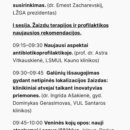
susirinkimas.
(dr. Ernest Zacharevskij,
LŽGA prezidentas)
I sesija. Žaizdų terapijos ir profilaktikos
naujausios rekomendacijos.
09:15–09:30
Naujausi aspektai
antibiotikoprofilaktikoje
.
(prof. dr. Astra
Vitkauskienė, LSMUL Kauno klinikos)
09:30–09:45
Galūnių išsaugojimas
gydant netipinės lokalizacijos žaizdas:
klinikiniai atvejai taikant inovatyvias
priemones.
(dr. Ingrida Ašakienė, gyd.
Dominykas Gerasimovas, VUL Santaros
klinikos)
09:45–10:00
Veninės kojų opos: nauji