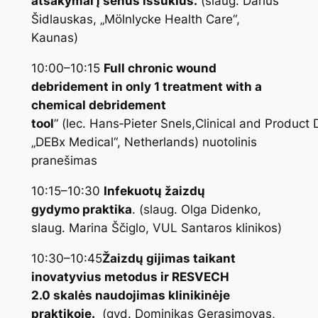
atsakymai į senus iššūkius.
(slaug. Darius
Šidlauskas, „Mölnlycke Health Care“,
Kaunas)
10:00–10:15
Full chronic wound
debridement in only 1 treatment with a
chemical debridement
tool
” (lec. Hans‑Pieter Snels,Clinical and Product 
„DEBx Medical“, Netherlands)
nuotolinis
pranešimas
10:15–10:30
Infekuotų žaizdų
gydymo praktika
. (slaug. Olga Didenko,
slaug. Marina Ščiglo, VUL Santaros klinikos)
10:30–10:45
Žaizdų gijimas taikant
inovatyvius metodus ir RESVECH
2.0 skalės naudojimas klinikinėje
praktikoje.
(gyd. Dominikas Gerasimovas,