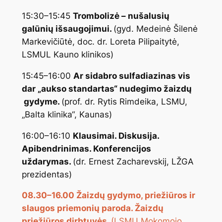
15:30–15:45
Trombolizė – nušalusių
galūnių išsaugojimui.
(gyd. Medeinė Šilenė
Markevičiūtė, doc. dr. Loreta Pilipaitytė,
LSMUL Kauno klinikos)
15:45–16:00
Ar sidabro sulfadiazinas vis
dar „aukso standartas“ nudegimo žaizdų
gydyme.
(prof. dr. Rytis Rimdeika, LSMU,
„Balta klinika“, Kaunas)
16:00–16:10
Klausimai. Diskusija.
Apibendrinimas. Konferencijos
uždarymas.
(dr. Ernest Zacharevskij, LŽGA
prezidentas)
08.30–16.00
Žaizdų gydymo, priežiūros ir
slaugos priemonių paroda. Žaizdų
priežiūros dirbtuvės.
(LSMU Mokomojo