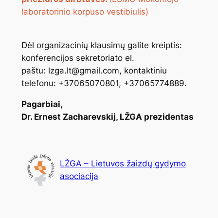
laboratorinio korpuso vestibiulis)
Dėl organizacinių klausimų galite kreiptis:
konferencijos sekretoriato el.
paštu: lzga.lt@gmail.com, kontaktiniu
telefonu: +37065070801, +37065774889.
Pagarbiai,
Dr. Ernest Zacharevskij, LŽGA prezidentas
LŽGA – Lietuvos žaizdų gydymo
asociacija