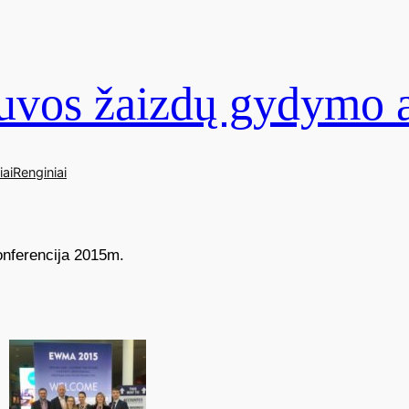
vos žaizdų gydymo a
iai
Renginiai
onferencija 2015m.