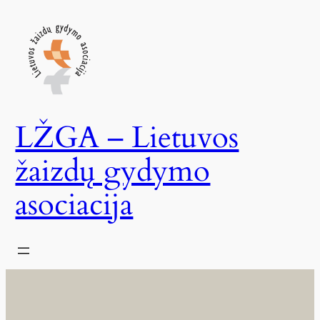
Skip
to
content
LŽGA – Lietuvos
žaizdų gydymo
asociacija